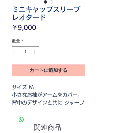
ミニキャップスリーブ
レオタード
価
￥9,000
格
数量
*
カートに追加する
サイズ M
小さなお袖がアームをカバー。
背中のデザインと共に シャープ
にエレガントに見せてくれま
す！
身長 150 - 155cm. 体重 54 -
関連商品