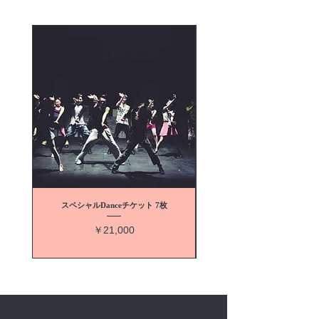
63kg
155 - 160. 54 - 66
160 - 165. 48 - 63
165 - 170. 45 - 57
☆サイズは目安です
当ショップでは厳選した商品を
少しずつご紹介致しておりま
す。
⭐️お支払い方法
クレジットカード
Pay Pal
現金
スペシャルDanceチケット 7枚
Chacott フルソールバレエ
商品の性質上 返品 交換は 承っ
価格
￥21,000
ておりません。あらかじめご了
承ください。