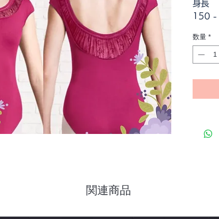
身長
150 -
155 -
数量
*
160 -
165 -
ネック
⭐️
当ショ
ずつご
⭐️
商品の
致し兼
関連商品