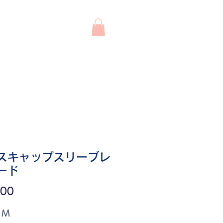
わせ
システム
スキャップスリーブレ
ード
価
900
格
 Ｍ