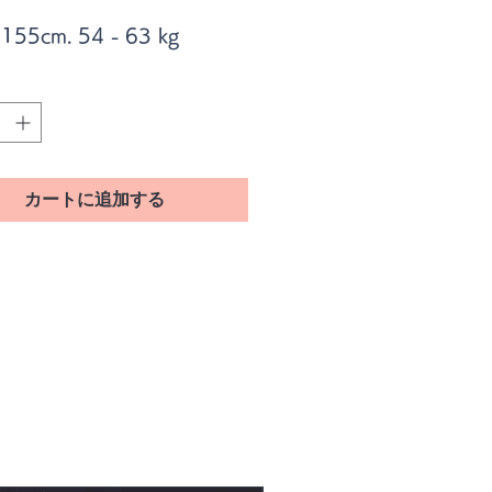
 155cm. 54 - 63 kg
 160cm. 54 - 66 kg
 165 cm. 48 - 63 kg
 170 cm. 45 - 57 kg
周りがレース仕様 🍀
カートに追加する
ップでは厳選した商品を少し
紹介致しております。
性質上 発送後の返品交換は
ねます ご了承下さい