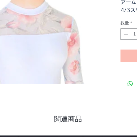
アーム
4/3
シィホ
数量
*
す
写真で
色は淡
関連商品