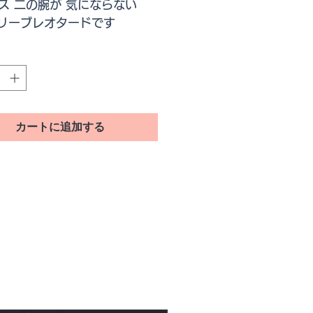
ス 二の腕が 気にならない
スリーブレオタードです
ォンレースのお花が 華やかで
はホワイトぽく見えますが お
いブルーグレイです
カートに追加する