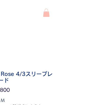
わせ
システム
d Rose 4/3スリーブレ
ード
価
,800
格
 M